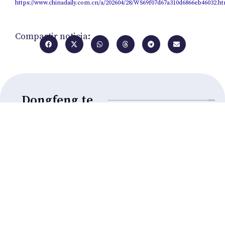
https://www.chinadaily.com.cn/a/202604/28/WS69f07d67a310d6866eb46032.h
Compartir noticia:
Dongfeng te
recomienda