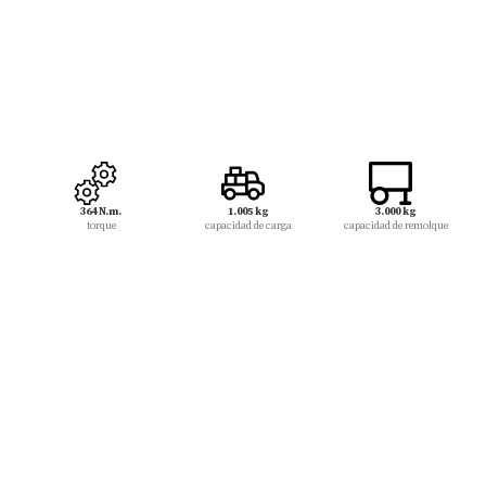
364 N.m.
1.005 kg
3.000 kg
torque
capacidad de carga
capacidad de remolque