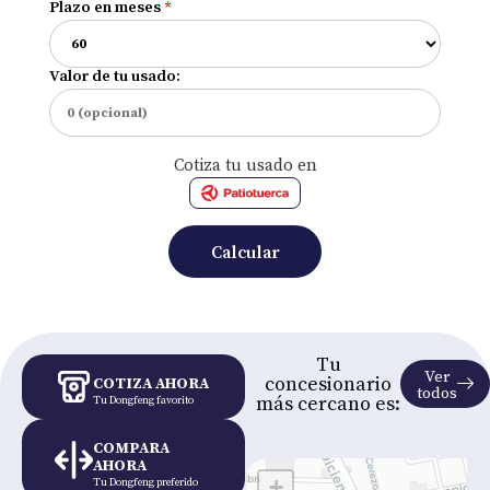
Plazo en meses
*
Valor de tu usado:
Cotiza tu usado en
Calcular
Tu
Ver
concesionario
COTIZA AHORA
todos
más cercano es:
Tu Dongfeng favorito
COMPARA
AHORA
+
Tu Dongfeng preferido