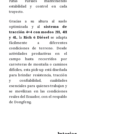
rutas rurales manteniendo
estabilidad y control en cada
trayecto.
Gracias a su altura al suelo
optimizada y al
sistema de
tracción 4×4 con modos 2H, 4H
y 4L
, la
Rich 6 Diésel
se adapta
fácilmente a diferentes
condiciones de terreno. Desde
actividades productivas en el
campo hasta recorridos por
carreteras de montaña o caminos
difíciles, esta pick-up está diseñada
para brindar resistencia, tracción
y confiabilidad, cualidades
esenciales para quienes trabajan y
se movilizan en las condiciones
reales del Ecuador, con el respaldo
de Dongfeng.
Interior