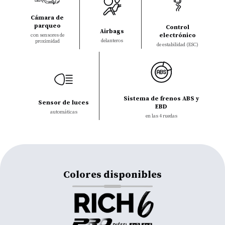
Cámara de
parqueo
Control
Airbags
electrónico
con sensores de
delanteros
proximidad
de estabilidad (ESC)
Sistema de frenos ABS y
Sensor de luces
EBD
automáticas
en las 4 ruedas
Colores disponibles