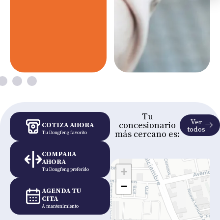
Tu
Ver
concesionario
COTIZA AHORA
todos
más cercano es:
Tu Dongfeng favorito
COMPARA
AHORA
+
Tu Dongfeng preferido
−
AGENDA TU
CITA
A mantenimiento