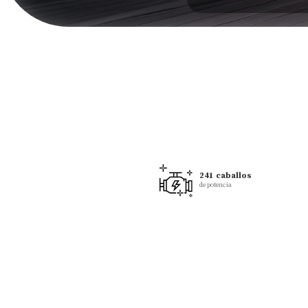
900 km autonomía
241 caballos
combinada
de potencia