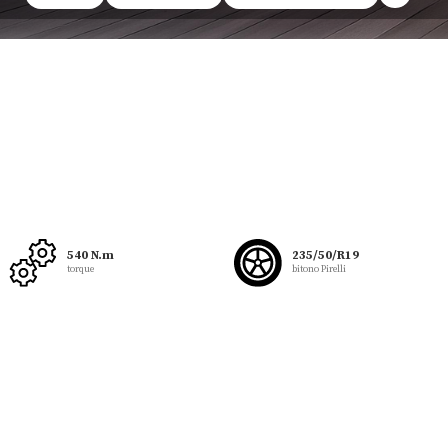
540 N.m
235/50/R19
torque
bitono Pirelli