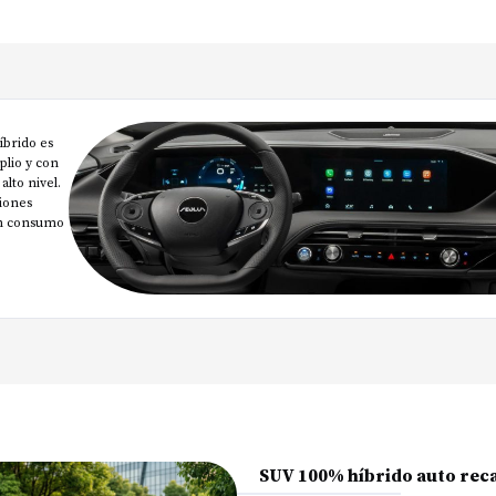
brido es
lio y con
lto nivel.
ciones
en consumo
SUV 100% híbrido auto rec