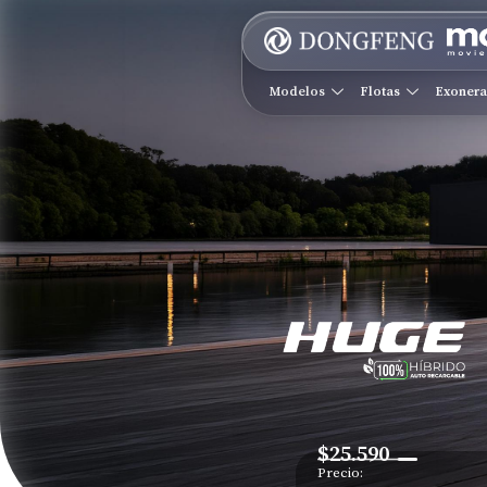
Modelos
Flotas
Exoner
$25.590
Precio: