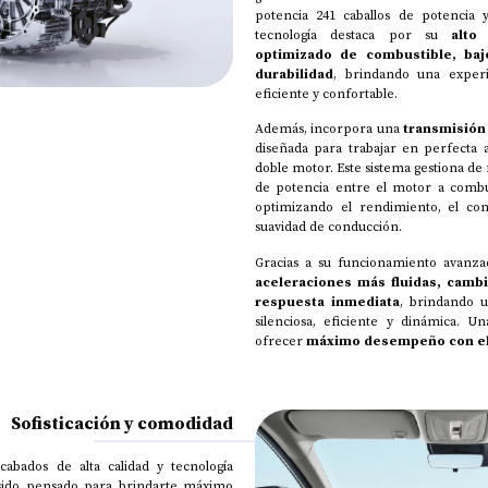
potencia 241 caballos de potencia 
tecnología destaca por su
alto
optimizado de combustible, baj
durabilidad
, brindando una exper
eficiente y confortable.
Además, incorpora una
transmisión 
diseñada para trabajar en perfecta
doble motor. Este sistema gestiona de 
de potencia entre el motor a combus
optimizando el rendimiento, el co
suavidad de conducción.
Gracias a su funcionamiento avanza
aceleraciones más fluidas, camb
respuesta inmediata
, brindando 
silenciosa, eficiente y dinámica. U
ofrecer
máximo desempeño con el
Sofisticación y comodidad
abados de alta calidad y tecnología
 sido pensado para brindarte máximo