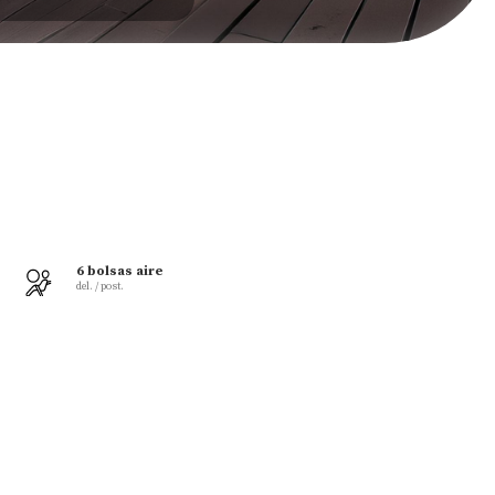
6 bolsas aire
900 km autonomía
del. / post.
combinada