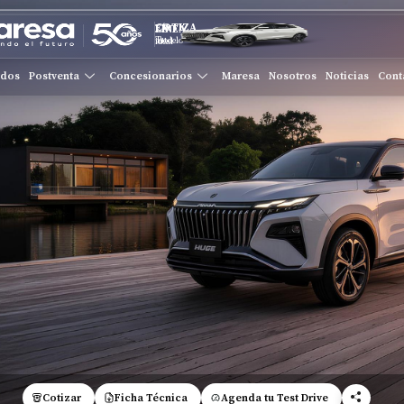
COTIZA EN LÍNEA
Tu modelo ideal
ados
Postventa
Concesionarios
Maresa
Nosotros
Noticias
Cont
Cotizar
Ficha Técnica
Agenda tu Test Drive