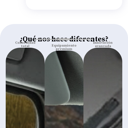
¿Qué nos hace diferentes?
Comodidad
Equipamiento
Innovación
total
premium
avanzada