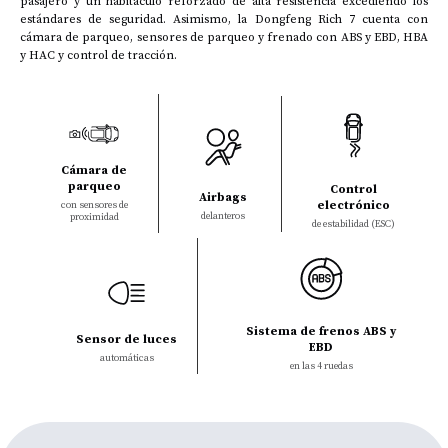
pasajero y un habitáculo reforzado de alta resistencia excediendo los
estándares de seguridad. Asimismo, la Dongfeng Rich 7 cuenta con
cámara de parqueo, sensores de parqueo y frenado con ABS y EBD, HBA
y HAC y control de tracción.
Cámara de
parqueo
Control
Airbags
electrónico
con sensores de
delanteros
proximidad
de estabilidad (ESC)
Sistema de frenos ABS y
Sensor de luces
EBD
automáticas
en las 4 ruedas