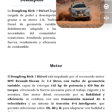
La
Dongfeng Rich 7 Diésel
llega
cargada de poder y desempeño
gracias a su motor 2.3L Turbo
Diesel de geometría variable
debidamente adaptado a las
necesidades del consumidor
ecuatoriano, brindando potencia,
fuerza, rendimiento y eficiencia
de combustible.
Motor
El
Dongfeng Rich 7 Diésel
está impulsado por el reconocido motor
M9T Renault-Nissan
de
2.3 litros con turbo de geometría
variable
, capaz de entregar
163 hp de potencia y 420 Nm de
torque
, ofreciendo la fuerza necesaria para el trabajo exigente y la
aventura. Este motor diésel, reconocido por su
fiabilidad y
eficiencia
, se combina con una
transmisión manual de 6
velocidades
y un sistema de
tracción 4×4 inteligente
, que
permite seleccionar entre
2H, 4H y 4L
para adaptarse con facilidad a