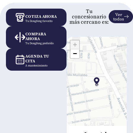
Tu
Ver
concesionario
COTIZA AHORA
todos
más cercano es:
Tu Dongfeng favorito
COMPARA
AHORA
+
Tu Dongfeng preferido
−
AGENDA TU
CITA
A mantenimiento