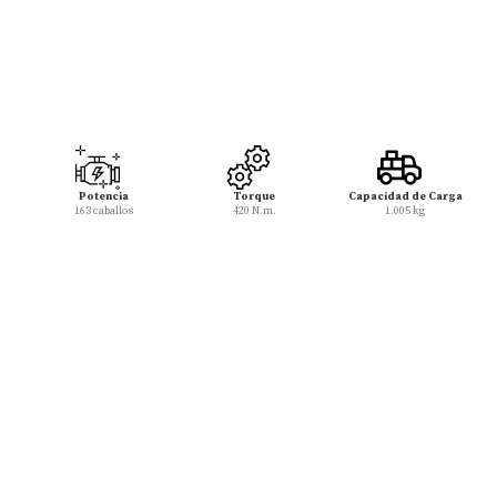
Potencia
Torque
Capacidad de Carga
163 caballos
420 N.m.
1.005 kg