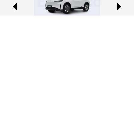
Eléctrico
Precio:
$23.990
Modelos
Compra
Descubre
Postventa
Políticas
tu
Dongfeng
y planes
y
Dongfeng
términos
SUV
Historia de
Agendar
Concesionarios
Políticas de
Dongfeng
cita a taller
Pickup
privacidad
Cotiza tu
Historia de
Cotizar
y
Dongfeng
Maresa
repuestos