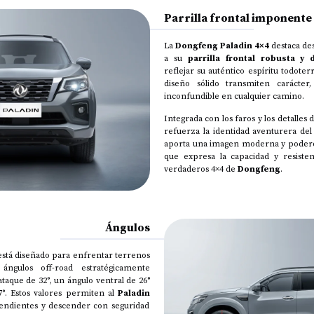
Parrilla frontal imponente
La
Dongfeng Paladin
4×4
destaca des
a su
parrilla frontal robusta y
reflejar su auténtico espíritu todoter
diseño sólido transmiten carácte
inconfundible en cualquier camino.
Integrada con los faros y los detalles de
refuerza la identidad aventurera del
aporta una imagen moderna y podero
que expresa la capacidad y resisten
verdaderos 4×4 de
Dongfeng
.
Ángulos
stá diseñado para enfrentar terrenos
ángulos off-road estratégicamente
taque de 32°, un ángulo ventral de 26°
7°. Estos valores permiten al
Paladin
pendientes y descender con seguridad