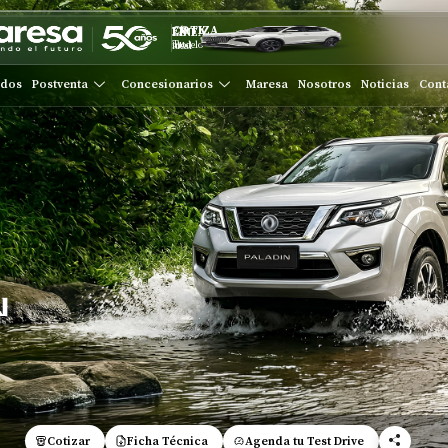
COTIZA EN LÍNEA
Tu modelo ideal
ados
Postventa
Concesionarios
Maresa
Nosotros
Noticias
Cont
Cotizar
Ficha Técnica
Agenda tu Test Drive