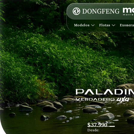
Modelos
Flotas
Exoner
$37.990
Desde: