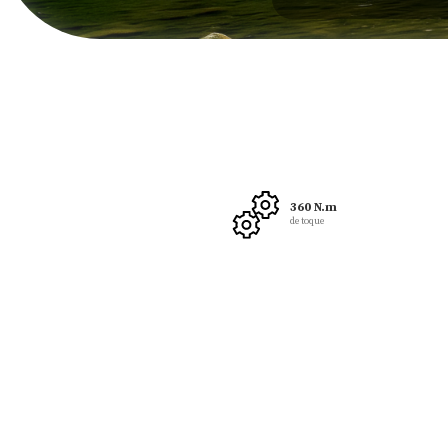
225 caballos
360 N.m
de potencia
de toque