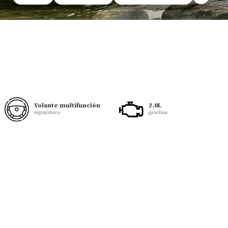
Volante multifunción
2.0L
ergonómico
gasolina