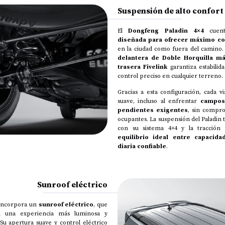
Suspensión de alto confort
El
Dongfeng Paladin 4×4
cuen
diseñada para ofrecer máximo c
en la ciudad como fuera del camino.
delantera de Doble Horquilla má
trasera Fivelink
garantiza estabilid
control preciso en cualquier terreno.
Gracias a esta configuración, cada v
suave, incluso al enfrentar
campos
pendientes exigentes
, sin compr
ocupantes. La suspensión del Paladin 
con su sistema 4×4 y la tracción 
equilibrio ideal entre capacida
diaria confiable
.
Sunroof eléctrico
incorpora un
sunroof eléctrico
, que
n una experiencia más luminosa y
 Su apertura suave y control eléctrico