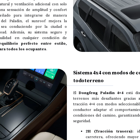
tural y ventilación adicional con solo
una sensación de amplitud y confort
señado para integrarse de manera
 del Paladin, el sunroof mejora la
a sea conduciendo por la ciudad o
road. Además, su sistema seguro y
quilidad en cualquier condición de
equilibrio perfecto entre estilo,
para todos los ocupantes
.
Sistema 4x4 con modos de 
todoterreno
El
Dongfeng Paladin 4×4
está dis
terrenos más desafiantes gracias
tracción 4×4 con modos seleccionabl
conductor adaptar el comportamien
condiciones del camino, garantizand
seguridad.
2H (Tracción trasera):
id
carretera, ofreciendo mayor 