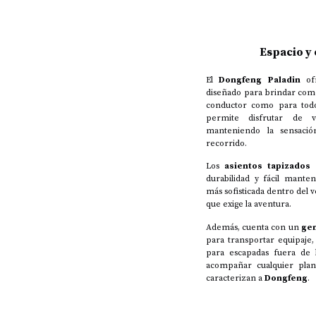
Espacio y
El
Dongfeng Paladin
of
diseñado para brindar como
conductor como para todos
permite disfrutar de v
manteniendo la sensació
recorrido.
Los
asientos tapizados
durabilidad y fácil mante
más sofisticada dentro del 
que exige la aventura.
Además, cuenta con un
gen
para transportar equipaje,
para escapadas fuera de 
acompañar cualquier plan,
caracterizan a
Dongfeng
.