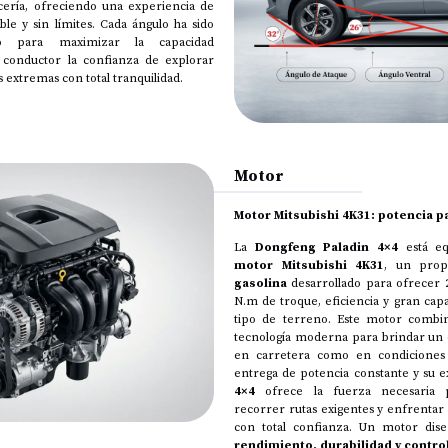
ería, ofreciendo una experiencia de
ble y sin límites. Cada ángulo ha sido
ado para maximizar la capacidad
 conductor la confianza de explorar
s extremas con total tranquilidad.
Motor
Motor Mitsubishi 4K31: potencia p
La
Dongfeng Paladin
4×4
está eq
motor Mitsubishi 4K31
, un pro
gasolina
desarrollado para ofrecer 2
N.m de troque, eficiencia y gran cap
tipo de terreno. Este motor combin
tecnología moderna para brindar un
en carretera como en condiciones 
entrega de potencia constante y su e
4×4
ofrece la fuerza necesaria p
recorrer rutas exigentes y enfrentar
con total confianza. Un motor dis
rendimiento, durabilidad y control