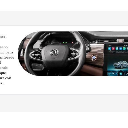
 4x4
iseño
ado para
 enfocado
l
rando
 que
ura con
a.