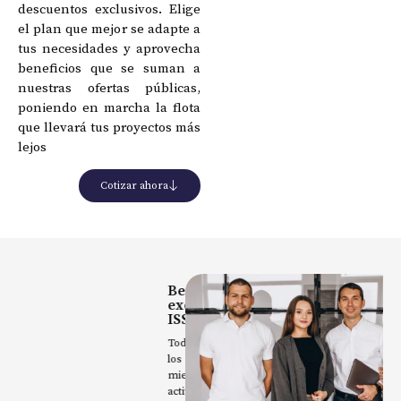
descuentos exclusivos. Elige
el plan que mejor se adapte a
tus necesidades y aprovecha
beneficios que se suman a
nuestras ofertas públicas,
poniendo en marcha la flota
que llevará tus proyectos más
lejos
Cotizar ahora
Beneficios
Gr
exclusivos
Co
ISSFA
Con
Todos
de
los
em
miembros
pri
activos
leg