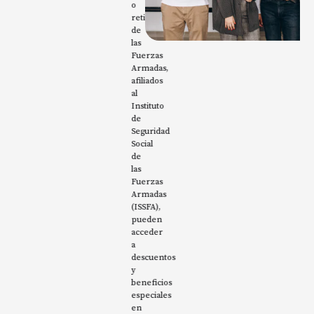
o
con
retirados
baj
de
un
las
con
Fuerzas
co
Armadas,
la
afiliados
Re
al
de
Instituto
Con
de
Do
Seguridad
Ma
Social
y
de
no
las
po
Fuerzas
la
Armadas
polí
(ISSFA),
de
pueden
Flot
acceder
a
descuentos
y
beneficios
especiales
en