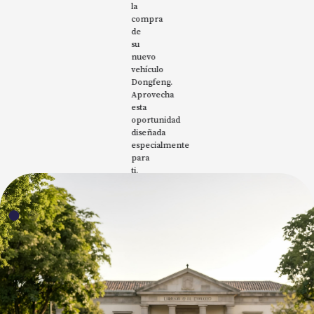
la
compra
de
su
nuevo
vehículo
Dongfeng.
Aprovecha
esta
oportunidad
diseñada
especialmente
para
ti.