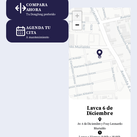
COMPARA
AHORA
+
Tu Dongfeng preferido
−
AGENDA TU
CITA
A mantenimiento
Lavca 6 de
Diciembre
Av. 6 de Diciembre y Fray Leonardo
Murialdo
Lunes a Viernes: 9:00h a 18:00h