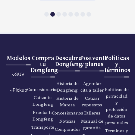
Modelos
Compra
Descubre
Postventa
Políticas
tu
Dongfeng
y planes
y
Dongfeng
términos
SUV
Historia de
Agendar
Concesionarios
Políticas de
Dongfeng
cita a taller
Pickup
privacidad
Cotiza tu
Historia de
Cotizar
y
Dongfeng
Maresa
repuestos
protección
Prueba tu
Concesionarios
Talleres
de datos
Dongfeng
Noticias
Manual de
personales
Transporte
garantía
Comparador
Términos y