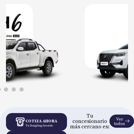
Tu
Ver
concesionario
COTIZA AHORA
todos
más cercano es:
Tu Dongfeng favorito