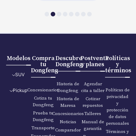
Modelos
Compra
Descubre
Postventa
Políticas
tu
Dongfeng
y planes
y
Dongfeng
términos
SUV
Historia de
Agendar
Concesionarios
Políticas de
Dongfeng
cita a taller
Pickup
privacidad
Cotiza tu
Historia de
Cotizar
y
Dongfeng
Maresa
repuestos
protección
Prueba tu
Concesionarios
Talleres
de datos
Dongfeng
Noticias
Manual de
personales
Transporte
garantía
Comparador
Términos y
Exonerados