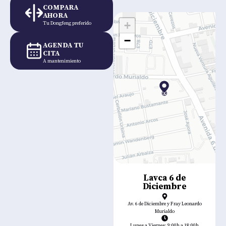
COMPARA
AHORA
+
Tu Dongfeng preferido
−
AGENDA TU
CITA
A mantenimiento
Lavca 6 de
Diciembre
Av. 6 de Diciembre y Fray Leonardo
Murialdo
Lunes a Viernes: 9:00h a 18:00h