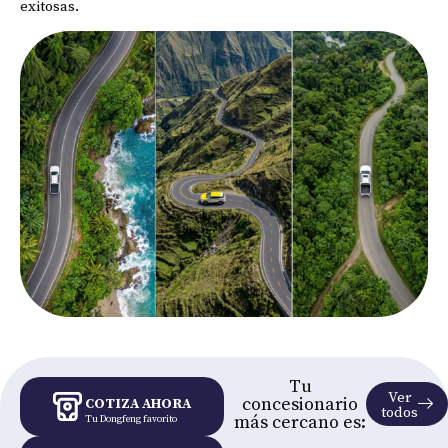
exitosas.
Tu
Ver
concesionario
COTIZA AHORA
todos
más cercano es:
Tu Dongfeng favorito