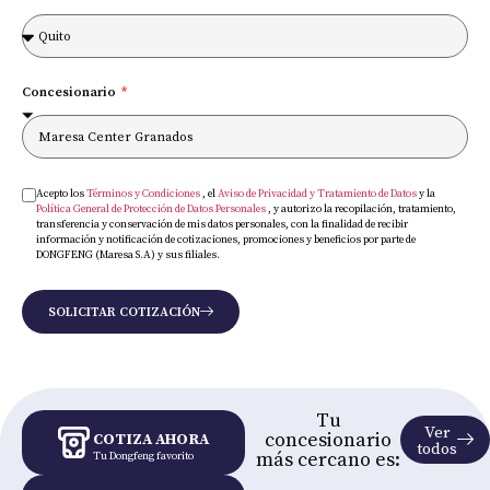
Concesionario
Acepto los
Términos y Condiciones
, el
Aviso de Privacidad y Tratamiento de Datos
y la
Política General de Protección de Datos Personales
, y autorizo la recopilación, tratamiento,
transferencia y conservación de mis datos personales, con la finalidad de recibir
información y notificación de cotizaciones, promociones y beneficios por parte de
DONGFENG (Maresa S.A) y sus filiales.
SOLICITAR COTIZACIÓN
Tu
Ver
concesionario
COTIZA AHORA
todos
más cercano es:
Tu Dongfeng favorito