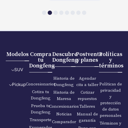
Modelos
Compra
Descubre
Postventa
Políticas
tu
Dongfeng
y planes
y
Dongfeng
términos
SUV
Historia de
Agendar
Concesionarios
Políticas de
Dongfeng
cita a taller
Pickup
privacidad
Cotiza tu
Historia de
Cotizar
y
Dongfeng
Maresa
repuestos
protección
Prueba tu
Concesionarios
Talleres
de datos
Dongfeng
Noticias
Manual de
personales
Transporte
garantía
Comparador
Términos y
Exonerados
Pago con