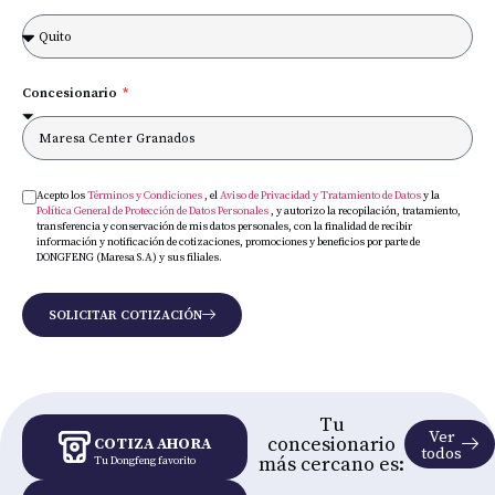
Concesionario
Acepto los
Términos y Condiciones
, el
Aviso de Privacidad y Tratamiento de Datos
y la
Política General de Protección de Datos Personales
, y autorizo la recopilación, tratamiento,
transferencia y conservación de mis datos personales, con la finalidad de recibir
información y notificación de cotizaciones, promociones y beneficios por parte de
DONGFENG (Maresa S.A) y sus filiales.
SOLICITAR COTIZACIÓN
Tu
Ver
concesionario
COTIZA AHORA
todos
más cercano es:
Tu Dongfeng favorito