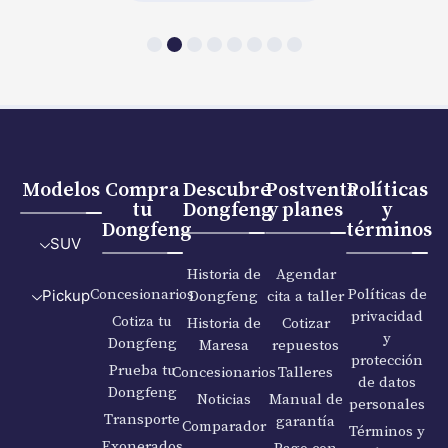
Modelos
Compra
Descubre
Postventa
Políticas
tu
Dongfeng
y planes
y
Dongfeng
términos
SUV
Historia de
Agendar
Concesionarios
Políticas de
Dongfeng
cita a taller
Pickup
privacidad
Cotiza tu
Historia de
Cotizar
y
Dongfeng
Maresa
repuestos
protección
Prueba tu
Concesionarios
Talleres
de datos
Dongfeng
Noticias
Manual de
personales
Transporte
garantía
Comparador
Términos y
Exonerados
Pago con