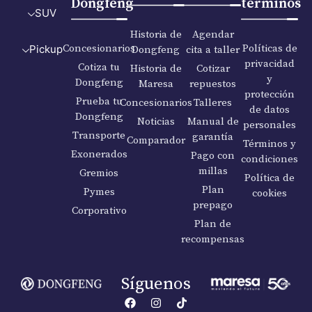
Dongfeng
términos
SUV
Historia de
Agendar
Concesionarios
Políticas de
Dongfeng
cita a taller
Pickup
privacidad
Cotiza tu
Historia de
Cotizar
y
Dongfeng
Maresa
repuestos
protección
Prueba tu
Concesionarios
Talleres
de datos
Dongfeng
Noticias
Manual de
personales
Transporte
garantía
Comparador
Términos y
Exonerados
Pago con
condiciones
millas
Gremios
Política de
Plan
Pymes
cookies
prepago
Corporativo
Plan de
recompensas
Síguenos