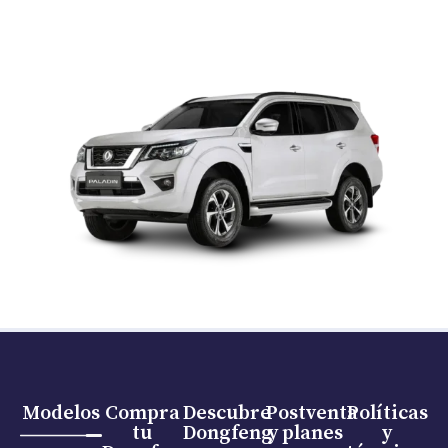
Modelos
Compra
Descubre
Postventa
Políticas
tu
Dongfeng
y planes
y