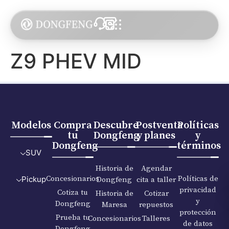
Z9 PHEV MID
Modelos
Compra
Descubre
Postventa
Políticas
tu
Dongfeng
y planes
y
Dongfeng
términos
SUV
Historia de
Agendar
Concesionarios
Políticas de
Dongfeng
cita a taller
Pickup
privacidad
Cotiza tu
Historia de
Cotizar
y
Dongfeng
Maresa
repuestos
protección
Prueba tu
Concesionarios
Talleres
de datos
Dongfeng