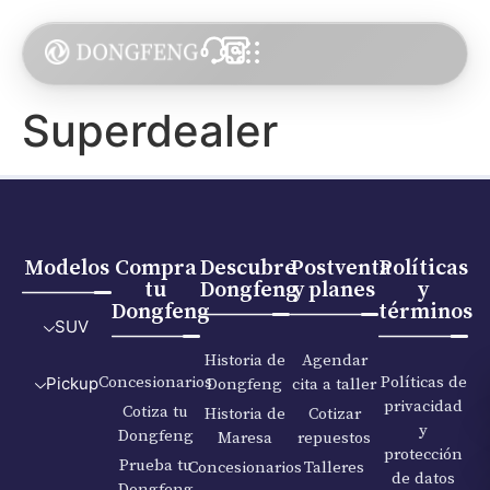
Superdealer
Modelos
Compra
Descubre
Postventa
Políticas
tu
Dongfeng
y planes
y
Dongfeng
términos
SUV
Historia de
Agendar
Concesionarios
Políticas de
Dongfeng
cita a taller
Pickup
privacidad
Cotiza tu
Historia de
Cotizar
y
Dongfeng
Maresa
repuestos
protección
Prueba tu
Concesionarios
Talleres
de datos
Dongfeng