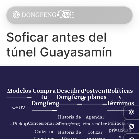
Soficar antes del
túnel Guayasamín
Modelos
Compra
Descubre
Postventa
Políticas
tu
Dongfeng
y planes
y
Dongfeng
términos
SUV
Historia de
Agendar
Concesionarios
Políticas de
Dongfeng
cita a taller
Pickup
privacidad
Cotiza tu
Historia de
Cotizar
y
Dongfeng
Maresa
repuestos