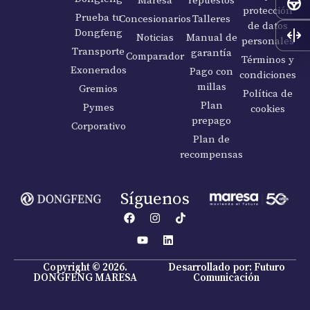
protección
Prueba tu
Concesionarios
Talleres
de datos
Dongfeng
Noticias
Manual de
personales
Transporte
garantía
Comparador
Términos y
Exonerados
Pago con
condiciones
millas
Gremios
Política de
Plan
Pymes
cookies
prepago
Corporativo
Plan de
recompensas
Síguenos
Copyright © 2026.
Desarrollado por: Futuro
DONGFENG MARESA
Comunicación