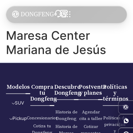
Maresa Center
Mariana de Jesús
Modelos
Compra
Descubre
Postventa
Políticas
tu
Dongfeng
y planes
y
Dongfeng
términos
SUV
Historia de
Agendar
Concesionarios
Políticas de
Dongfeng
cita a taller
Pickup
privacidad
Cotiza tu
Historia de
Cotizar
y
Dongfeng
Maresa
repuestos