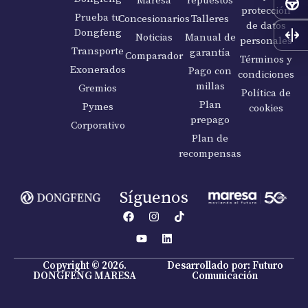
protección
Prueba tu
Concesionarios
Talleres
de datos
Dongfeng
Noticias
Manual de
personales
Transporte
garantía
Comparador
Términos y
Exonerados
Pago con
condiciones
millas
Gremios
Política de
Plan
Pymes
cookies
prepago
Corporativo
Plan de
recompensas
Síguenos
Copyright © 2026.
Desarrollado por: Futuro
DONGFENG MARESA
Comunicación