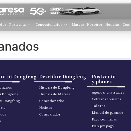
COTIZA EN LÍNEA
Tu modelo ideal
ados
Postventa
Concesionarios
Maresa
Nosotros
Noticias
Cont
ranados
ra tu Dongfeng
Descubre Dongfeng
Postventa
y planes
onarios
Historia de Dongfeng
Agendar cita a taller
tu Dongfeng
Historia de Maresa
Cotizar repuestos
tu Dongfeng
Concesionarios
Talleres
rte
Noticias
Manual de garantía
ados
Comparador
Pago con millas
s
Plan prepago