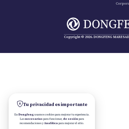
Corpora
Copyright © 2026. DONGFENG MARESA
D
Tu privacidad es importante
En
Dongfeng
usamos cookies para mejorar tu experiencia.
Las
necesarias
para funcionar,
de sesión
para
recomendaciones y
Analítica
para mejorar el sitio.