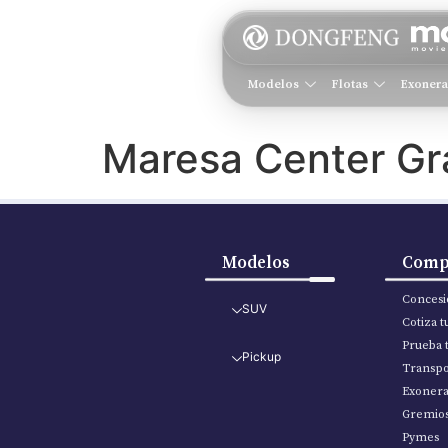
Modelos
Flotas
Exoner
Maresa Center G
Modelos
Comp
Concesi
SUV
Cotiza 
Prueba 
Pickup
Transpo
Exoner
Gremio
Pymes