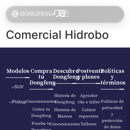
Comercial Hidrobo
Modelos
Compra
Descubre
Postventa
Políticas
tu
Dongfeng
y planes
y
Dongfeng
términos
SUV
Historia de
Agendar
Concesionarios
Políticas de
Dongfeng
cita a taller
Pickup
privacidad
Cotiza tu
Historia de
Cotizar
y
Dongfeng
Maresa
repuestos
protección
Prueba tu
Concesionarios
Talleres
de datos
Dongfeng