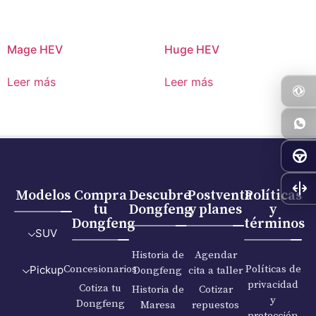
Mage HEV
Huge HEV
Leer más
Leer más
Modelos
Compra
Descubre
Postventa
Políticas
tu
Dongfeng
y planes
y
Dongfeng
términos
SUV
Historia de
Agendar
Concesionarios
Políticas de
Dongfeng
cita a taller
Pickup
privacidad
Cotiza tu
Historia de
Cotizar
y
Dongfeng
Maresa
repuestos
protección