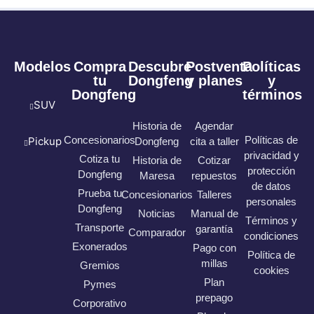
Modelos
Compra
Descubre
Postventa
Políticas
tu
Dongfeng
y planes
y
Dongfeng
términos
SUV
Historia de
Agendar
Concesionarios
Políticas de
Pickup
Dongfeng
cita a taller
privacidad y
Cotiza tu
Historia de
Cotizar
protección
Dongfeng
Maresa
repuestos
de datos
Prueba tu
Concesionarios
Talleres
personales
Dongfeng
Noticias
Manual de
Términos y
Transporte
garantía
Comparador
condiciones
Exonerados
Pago con
Política de
millas
Gremios
cookies
Plan
Pymes
prepago
Corporativo