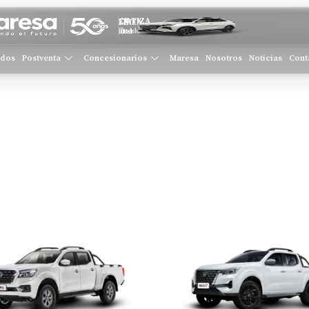
COTIZA EN LÍNEA
Tu modelo ideal
ados
Postventa
Concesionarios
Maresa
Nosotros
Noticias
Cont