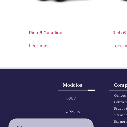
Rich 6 Gasolina
Rich 6
Leer más
Leer 
Modelos
Comp
Concesi
SUV
Cotiza 
Prueba 
Pickup
Transpo
Exoner