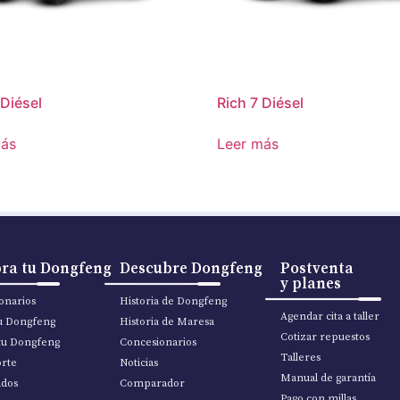
 Diésel
Rich 7 Diésel
más
Leer más
ra tu Dongfeng
Descubre Dongfeng
Postventa
y planes
onarios
Historia de Dongfeng
Agendar cita a taller
tu Dongfeng
Historia de Maresa
Cotizar repuestos
tu Dongfeng
Concesionarios
Talleres
rte
Noticias
Manual de garantía
ados
Comparador
Pago con millas