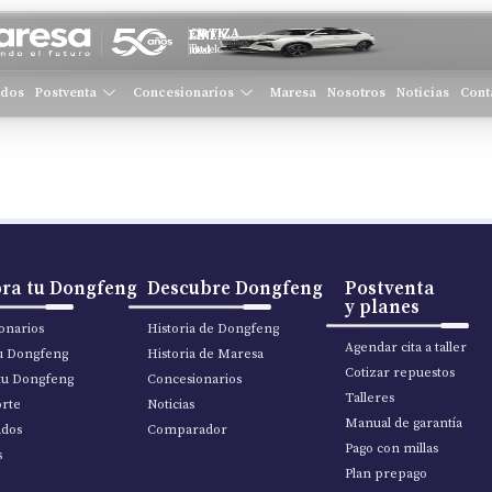
COTIZA EN LÍNEA
Tu modelo ideal
ados
Postventa
Concesionarios
Maresa
Nosotros
Noticias
Cont
ra tu Dongfeng
Descubre Dongfeng
Postventa
y planes
onarios
Historia de Dongfeng
Agendar cita a taller
tu Dongfeng
Historia de Maresa
Cotizar repuestos
tu Dongfeng
Concesionarios
Talleres
rte
Noticias
Manual de garantía
ados
Comparador
Pago con millas
s
Plan prepago