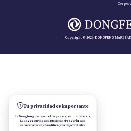
Corpora
Copyright © 2026. DONGFENG MARESA
D
Tu privacidad es importante
En
Dongfeng
usamos cookies para mejorar tu experiencia.
Las
necesarias
para funcionar,
de sesión
para
recomendaciones y
Analítica
para mejorar el sitio.