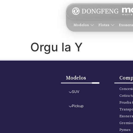
Modelos
Flotas
Exoner
Orgu la Y
Modelos
Comp
Concesi
SUV
Cotiza 
Prueba 
Pickup
Transpo
Exoner
Gremio
Pymes