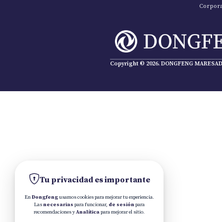
Corpora
Copyright © 2026. DONGFENG MARESA
D
Tu privacidad es importante
En
Dongfeng
usamos cookies para mejorar tu experiencia.
Las
necesarias
para funcionar,
de sesión
para
recomendaciones y
Analítica
para mejorar el sitio.