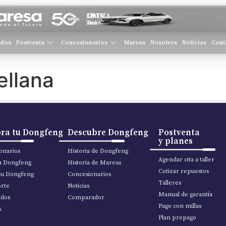
COTIZA EN LÍNEA
Tu modelo ideal
ados
Postventa
Concesionarios
Maresa
Nosotros
Noticias
Cont
ellana
ra tu Dongfeng
Descubre Dongfeng
Postventa
y planes
onarios
Historia de Dongfeng
Agendar cita a taller
tu Dongfeng
Historia de Maresa
Cotizar repuestos
tu Dongfeng
Concesionarios
Talleres
rte
Noticias
Manual de garantía
ados
Comparador
Pago con millas
s
Plan prepago