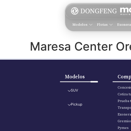
Modelos
Flotas
Exoner
Maresa Center Or
Modelos
Comp
Concesi
SUV
Cotiza 
Prueba 
Pickup
Transpo
Exoner
Gremio
Pymes