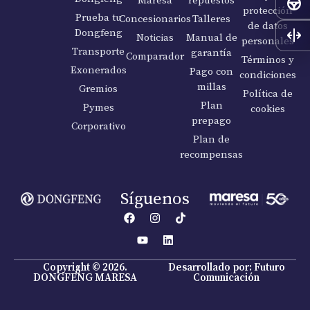
protección
Prueba tu
Concesionarios
Talleres
de datos
Dongfeng
Noticias
Manual de
personales
Transporte
garantía
Comparador
Términos y
Exonerados
Pago con
condiciones
millas
Gremios
Política de
Plan
Pymes
cookies
prepago
Corporativo
Plan de
recompensas
Síguenos
Copyright © 2026.
Desarrollado por: Futuro
DONGFENG MARESA
Comunicación