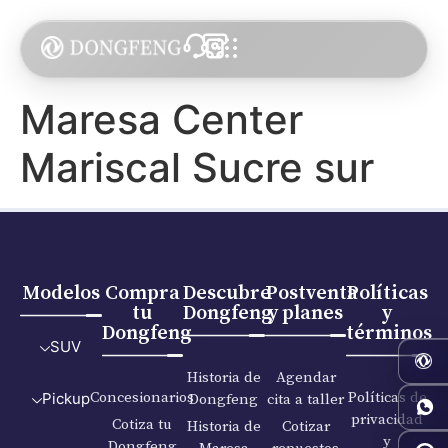
Maresa Center
Mariscal Sucre sur
Modelos
Compra
Descubre
Postventa
Políticas
tu
Dongfeng
y planes
y
Dongfeng
términos
SUV
Historia de
Agendar
Concesionarios
Políticas de
Dongfeng
cita a taller
Pickup
privacidad
Cotiza tu
Historia de
Cotizar
y
Dongfeng
Maresa
repuestos