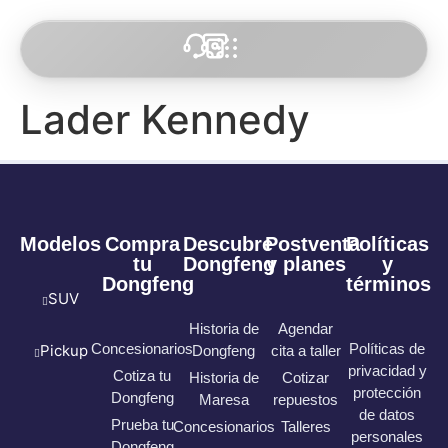
Lader Kennedy
Modelos
Compra
Descubre
Postventa
Políticas
tu
Dongfeng
y planes
y
Dongfeng
términos
SUV
Historia de
Agendar
Concesionarios
Políticas de
Pickup
Dongfeng
cita a taller
privacidad y
Cotiza tu
Historia de
Cotizar
protección
Dongfeng
Maresa
repuestos
de datos
Prueba tu
Concesionarios
Talleres
personales
Dongfeng