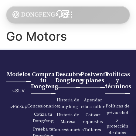
Go Motors
Modelos
Compra
Descubre
Postventa
Políticas
tu
Dongfeng
y planes
y
Dongfeng
términos
SUV
Historia de
Agendar
Concesionarios
Políticas de
Dongfeng
cita a taller
Pickup
privacidad
Cotiza tu
Historia de
Cotizar
y
Dongfeng
Maresa
repuestos
protección
Prueba tu
Concesionarios
Talleres
de datos
Dongfeng