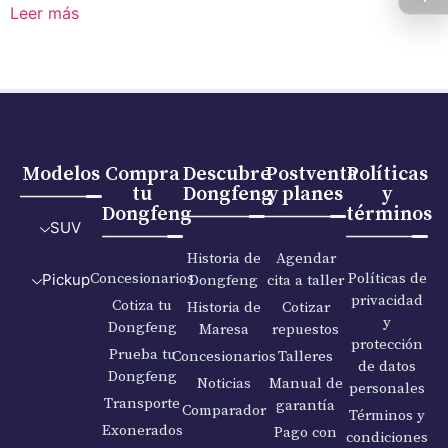
Leer más
Modelos
Compra
Descubre
Postventa
Políticas
tu
Dongfeng
y planes
y
Dongfeng
términos
SUV
Historia de
Agendar
Concesionarios
Políticas de
Dongfeng
cita a taller
Pickup
privacidad
Cotiza tu
Historia de
Cotizar
y
Dongfeng
Maresa
repuestos
protección
Prueba tu
Concesionarios
Talleres
de datos
Dongfeng
Noticias
Manual de
personales
Transporte
garantía
Comparador
Términos y
Exonerados
Pago con
condiciones