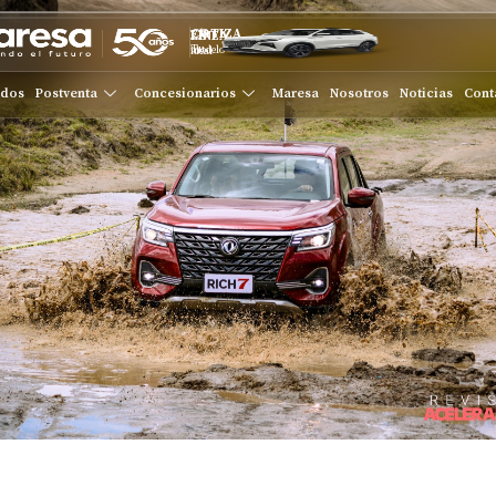
COTIZA EN LÍNEA
Tu modelo ideal
ados
Postventa
Concesionarios
Maresa
Nosotros
Noticias
Cont