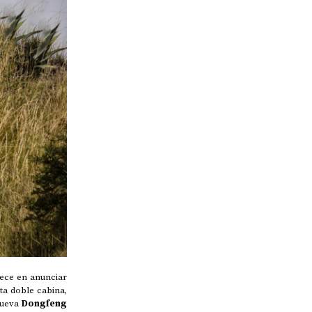
ece en anunciar
ta doble cabina,
nueva
Dongfeng