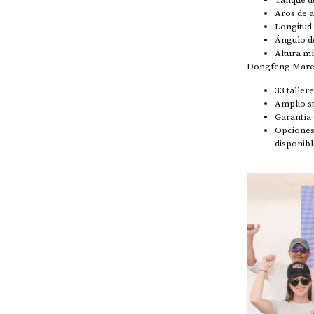
Aros de 
Longitud
Ángulo de
Altura m
Dongfeng Maresa
33 taller
Amplio s
Garantía
Opcione
disponibl