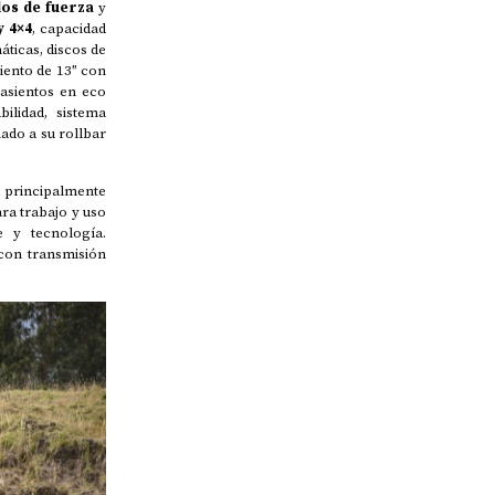
los de fuerza
y
y 4×4
, capacidad
áticas, discos de
miento de 13″ con
 asientos en eco
ilidad, sistema
ado a su rollbar
a principalmente
ra trabajo y uso
e y tecnología.
 con transmisión