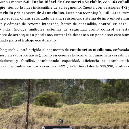
por su motor
2.3L Turbo Diésel de Geometría Variable
, con
163 cabal
que
, siendo la líder indiscutible de su segmento. Cuenta con versiones
4×2 
onelada
y de arrastre
de 3 toneladas
, luces con tecnología Full LED autom
tro ruedas, chasis reforzado de alta resistencia, sistema de info entreteni
oz y cámara de reversa integrada, botón de encendido, control crucero,
más. Incluye múltiples sistemas de seguridad como control de estab
stente de arranque en pendiente, control de descenso en pendiente; esto sum
ñado para el trabajo ecuatoriano.
ng Rich 7, está dirigida al segmento de
camionetas medianas
, enfocad
erciales (corporativos), como en quienes buscan una camioneta versátil pa
dedores y familia), combinando capacidad, eficiencia de combustibl
ará disponible en dos versiones: 4X2 y 4×4 Diésel desde $28,990, ambas