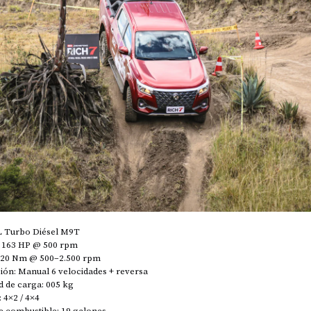
L Turbo Diésel M9T
: 163 HP @ 500 rpm
420 Nm @ 500–2.500 rpm
ión: Manual 6 velocidades + reversa
d de carga: 005 kg
 4×2 / 4×4
e combustible: 19 galones