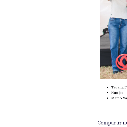
Tatiana 
Huo Jie 
Mateo Val
Compartir no