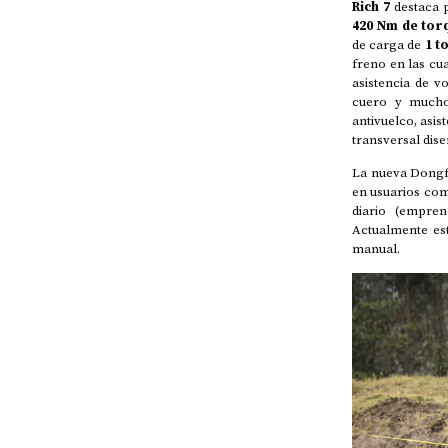
Rich 7
destaca 
420 Nm de tor
de carga de
1 t
freno en las cua
asistencia de v
cuero y mucho 
antivuelco, asi
transversal dise
La nueva Dongfe
en usuarios com
diario (empren
Actualmente est
manual.