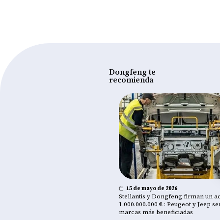
Dongfeng te
recomienda
nio de 2026
15 de mayo de 2026
 Maresa inaugura su nuevo
Stellantis y Dongfeng firman un a
 en el Centro Comercial Paseo
1.000.000.000 € : Peugeot y Jeep se
isco (Cumbayá, Quito)
marcas más beneficiadas