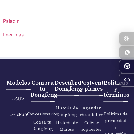
Paladin
Leer más
Modelos
Compra
Descubre
Postventa
Políticas
tu
Dongfeng
y planes
y
Dongfeng
términos
SUV
Historia de
Agendar
Concesionarios
Políticas de
Dongfeng
cita a taller
Pickup
privacidad
Cotiza tu
Historia de
Cotizar
y
Dongfeng
Maresa
repuestos
protección