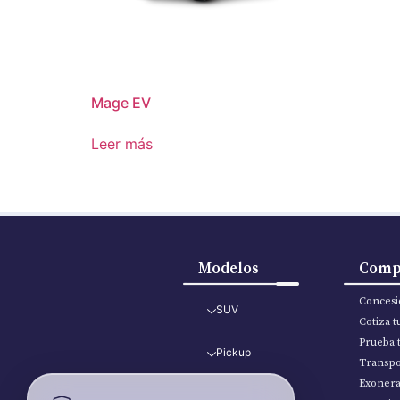
Mage EV
Leer más
Modelos
Comp
Concesi
SUV
Cotiza 
Prueba 
Pickup
Transpo
Exoner