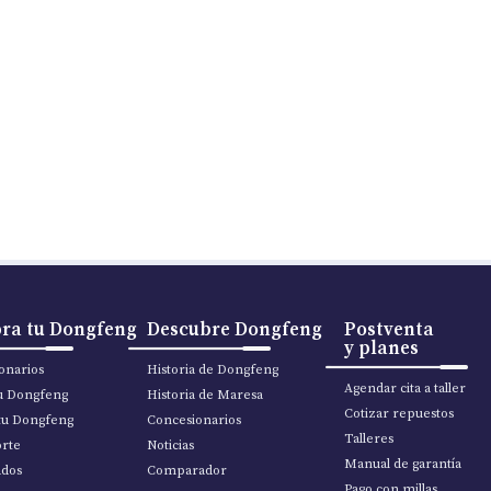
ra tu Dongfeng
Descubre Dongfeng
Postventa
y planes
onarios
Historia de Dongfeng
Agendar cita a taller
tu Dongfeng
Historia de Maresa
Cotizar repuestos
tu Dongfeng
Concesionarios
Talleres
rte
Noticias
Manual de garantía
ados
Comparador
Pago con millas