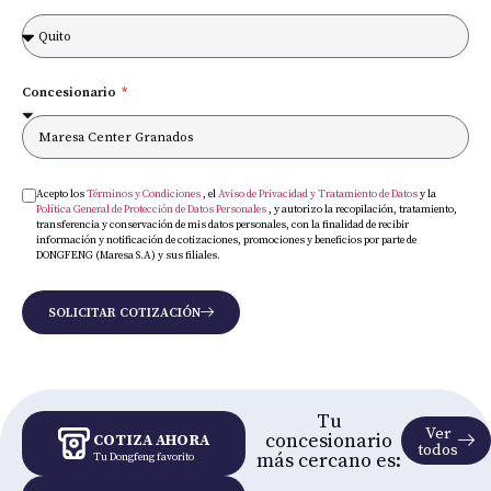
Concesionario
Acepto los
Términos y Condiciones
, el
Aviso de Privacidad y Tratamiento de Datos
y la
Política General de Protección de Datos Personales
, y autorizo la recopilación, tratamiento,
transferencia y conservación de mis datos personales, con la finalidad de recibir
información y notificación de cotizaciones, promociones y beneficios por parte de
DONGFENG (Maresa S.A) y sus filiales.
SOLICITAR COTIZACIÓN
Tu
Ver
concesionario
COTIZA AHORA
todos
más cercano es:
Tu Dongfeng favorito