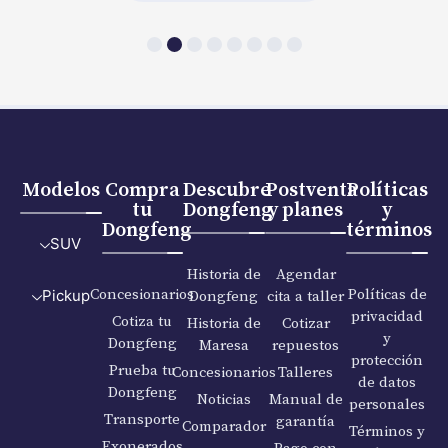
Modelos
Compra
Descubre
Postventa
Políticas
tu
Dongfeng
y planes
y
Dongfeng
términos
SUV
Historia de
Agendar
Concesionarios
Políticas de
Dongfeng
cita a taller
Pickup
privacidad
Cotiza tu
Historia de
Cotizar
y
Dongfeng
Maresa
repuestos
protección
Prueba tu
Concesionarios
Talleres
de datos
Dongfeng
Noticias
Manual de
personales
Transporte
garantía
Comparador
Términos y
Exonerados
Pago con