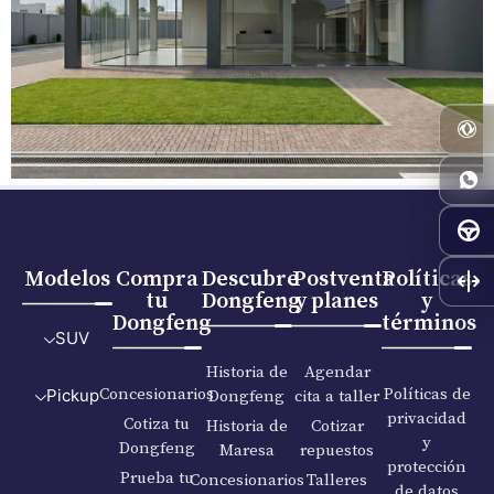
Modelos
Compra
Descubre
Postventa
Políticas
tu
Dongfeng
y planes
y
Dongfeng
términos
SUV
Historia de
Agendar
Concesionarios
Políticas de
Dongfeng
cita a taller
Pickup
privacidad
Cotiza tu
Historia de
Cotizar
y
Dongfeng
Maresa
repuestos
protección
Prueba tu
Concesionarios
Talleres
de datos