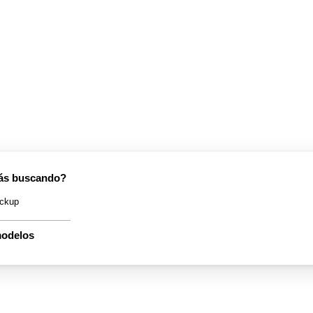
tás buscando?
ickup
modelos