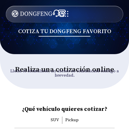
COTIZA TU DONGFENG FAVORITO
Realiza una cotización online
Llena el formulario, un asesor se comunicará contigo a
brevedad.
¿Qué vehículo quieres cotizar?
SUV
Pickup