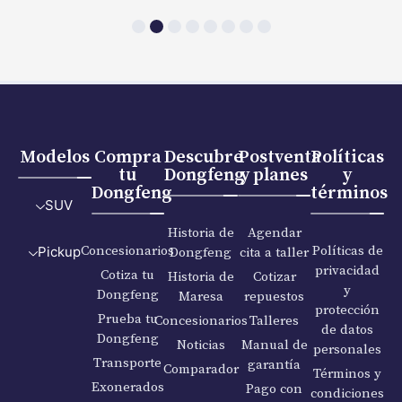
Modelos
Compra
Descubre
Postventa
Políticas
tu
Dongfeng
y planes
y
Dongfeng
términos
SUV
Historia de
Agendar
Concesionarios
Políticas de
Dongfeng
cita a taller
Pickup
privacidad
Cotiza tu
Historia de
Cotizar
y
Dongfeng
Maresa
repuestos
protección
Prueba tu
Concesionarios
Talleres
de datos
Dongfeng
Noticias
Manual de
personales
Transporte
garantía
Comparador
Términos y
Exonerados
Pago con
condiciones